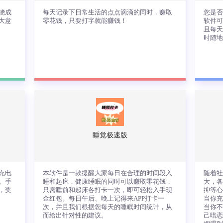
查看详情
绕成
每天记录下日常生活的点点滴滴的同时，赚取
您是否
大意
零花钱，只要打字就能赚钱！
软件
且每
时随
围
每天记录下日常生活的点点滴滴的同时，
您
成
赚取零花钱，只要打字就能赚钱！
过
必
小
的
小
睡觉极速版
查看详情
充电
本软件是一款提醒大家每日在合理的时间段入
随着
。手
睡和起床，健康睡眠的同时可以赚取零花钱，
大，
，奖
只需睡前和起床各打卡一次，即可轻松入手现
抑等
金红包。每日午后、晚上记得来APP打卡一
当你
次，并且我们根据您每天的睡眠时间统计，从
当你不
而给出针对性的建议。
己暗