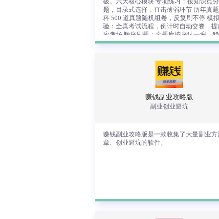
破。六大核心模块 专项练习：按知识点
题，目录式选择，直击薄弱环节 历年真
科 500 道真题随机组卷，反复刷不停 模
验：全真考试流程，倒计时自动交卷，提
应考场 顺序刷题：全题库按序过一遍，
打 错题复习：错题自动收录，分类重练
击破 智能练习：AI 分析你的错题，精准
覆盖 11 大热门科目 C语言、Python、
弱知识点优先练 考前冲刺专区 考试倒计
Java、C++、Web、Go、MS Office、
醒，紧迫感拉满 每日一练、真题速刷、
WPS、MySQL、Access、openGauss，
刺、简答模拟（手写作答） 高频考点 Top 
选报考科目，专项突破。六大核心模块
考前突击效率翻倍 考试指南 + 备考贴士
项练习：按知识点分类刷题，目录式选
不迷茫 AI 助教 AI 二级辅导老师随时在
择，直击薄弱环节 历年真题：每科 500
赚钱副业攻略版
答考点、分析选项、讲解解题思路 只专
真题随机组卷，反复刷不停 模拟测验
副业创业避坑
机等级考试相关问题，精准高效 贴心功能
真考试流程，倒计时自动交卷，提前适
记笔记：考点易错点随手记，复习一目了
考场 顺序刷题：全题库按序过一遍，
查看详情
目收藏：好题收藏随时重练 全科 5000+ 
稳打 错题复习：错题自动收录，分类
续扩充，越刷越有料
赚钱副业攻略版是一款收集了大量副业方
练，逐个击破 智能练习：AI 分析你的
章、创业避坑的软件。
题，精准推荐薄弱知识点优先练 考前
专区 考试倒计时提醒，紧迫感拉满 每
练、真题速刷、错题冲刺、简答模拟（
写作答） 高频考点 Top 10，考前突击
翻倍 考试指南 + 备考贴士，备考不迷茫 
助教 AI 二级辅导老师随时在线，解答
点、分析选项、讲解解题思路 只专注
机等级考试相关问题，精准高效 贴心
答题记笔记：考点易错点随手记，复习
赚钱副业攻略版是一款收集了大量副业
目了然 题目收藏：好题收藏随时重练 
法文章、创业避坑的软件。