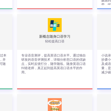
姻遇到
劳、忧
己性格
游戏
，
本软件是一款提醒大家每日在合理的时间
随
再
段入睡和起床，健康睡眠的同时可以赚取
来
电
零花钱，只需睡前和起床各打卡一次，即
抑
可轻松入手现金红包。每日午后、晚上记
视
得来APP打卡一次，并且我们根据您每天
面
的睡眠时间统计，从而给出针对性的建
时
新概念随身口语学习
议。
喜
轻松提高口语
痒
恐
查看详情
的
通过本
专业语音测评，提高英语口语水平。通过独自
小说
戏
，并
研发的语音评测技术，详细分析您口语的优缺
抄袭
可随
点，实时反馈打分，随学随练。随身英语口语
及成
纠错老师，真正起到提高英语口语水平的作
量，是
用。
减少
，通
专业语音测评，提高英语口语水平。通过
小
写
独自研发的语音评测技术，详细分析您口
件
己
语的优缺点，实时反馈打分，随学随练。
袭
写
随身英语口语纠错老师，真正起到提高英
学
语口语水平的作用。
减