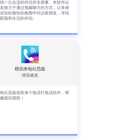
寻找一位合适的伴侣并非易事。本软件以
交友致力于通过视频聊天的方式，让单身
人在轻松愉快的氛围中结识新朋友，寻找
的慰藉和生活的伴侣。
视频交友，专为同城中年单身打造的视
聊天交友平台。我们深知在忙碌的工作
生活中，寻找一位合适的伴侣并非易
。本软件以视频交友致力于通过视频聊
的方式，让单身中年人在轻松愉快的氛
中结识新朋友，寻找心灵的慰藉和生活
模拟来电社恐版
伴侣。
摆脱尴尬
查看详情
来电社恐版假装来个电话打电话软件，帮
脱尴尬症困扰！