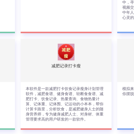
中，
视频
中年
心灵
件
是
频
和
事
天
围
减肥记录打卡瘦
的
查看详情
本软件是一款减肥打卡饮食记录瘦身计划管理
模拟
软件，减肥食谱、健身食谱、轻断食食谱、减
你摆
肥打卡、饮食记录、热量查询、食物热量计
算、记体重、记体围、记运动的小本本，帮你
计算卡路里，分析饮食，是减肥健身人士的随
身营养师，专为健身减肥人士、对身材、体重
管理要求高的用户研发的一款软件。