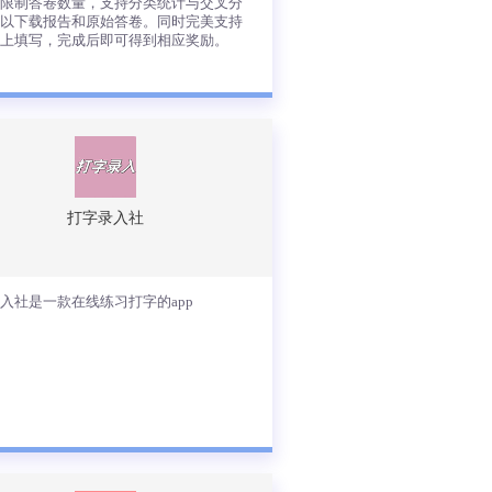
不限制答卷数量，支持分类统计与交叉分
可以下载报告和原始答卷。同时完美支持
机上填写，完成后即可得到相应奖励。
软件是一款问卷调查局-专业的在线调查
具，助你轻松创建问卷调查，投票表单
考试测评，在问卷调查局创建的问卷不
制题目数量，不限制答卷数量，支持分
统计与交叉分析，可以下载报告和原始
卷。同时完美支持在手机上填写，完成
打字录入社
即可得到相应奖励。
查看详情
入社是一款在线练习打字的app
录入社是一款在线练习打字的app