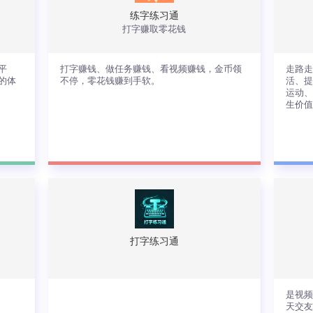
练字练习通
打字赚取零花钱
查看详情
平
打字赚钱、做任务赚钱、看视频赚钱，金币领
走路
的体
不停，零花钱赚到手软。
活、提
运动
生价值
盒
打字赚钱、做任务赚钱、看视频赚钱，金
走
便
币领不停，零花钱赚到手软。
色
众
每
激
打字练习通
查看详情
是视
天交