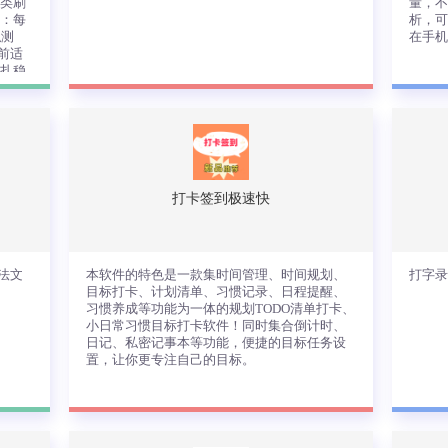
分类刷
量，
题：每
析，
拟测
在手
前适
稳扎稳
，逐个
推荐薄
一款界面整洁、使用感舒适的按时吃饭管
本
时提
理工具。帮助你更方便、更快捷的记录吃
工
错题冲
任
饭时间，成为你的专属吃饭记录管家。
和
10，
 专
限
，备考
类
线，解
 道
答
打卡签到极速快
注计算
：全
后
 答题
应
然 题
稳扎
查看详情
题库持
重
法文
本软件的特色是一款集时间管理、时间规划、
打字录
错
目标打卡、计划清单、习惯记录、日程提醒、
冲刺
习惯养成等功能为一体的规划TODO清单打卡、
日一
小日常习惯目标打卡软件！同时集合倒计时、
手
日记、私密记事本等功能，便捷的目标任务设
效率
置，让你更专注自己的目标。
AI
考
计算
功能
一
方
本软件的特色是一款集时间管理、时间规
打字
全科
划、目标打卡、计划清单、习惯记录、日