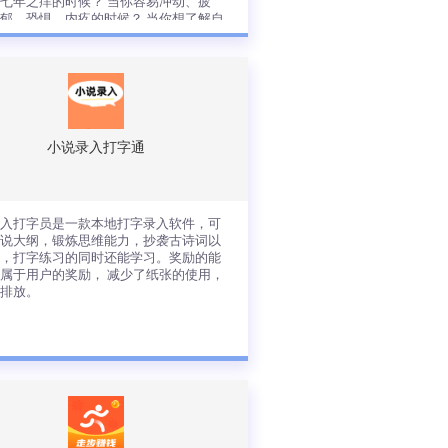
七年之痒的时候？ 当你容易冲动、疲
郁、恐惧、内疚的时候？ 当你想了解自
的时候？ 当你想通过一些有趣的趣味小
缓解压力时。
着社会的发展飞速，人们的生活压力越
越大，各种情绪，失眠、焦虑、烦躁、
郁、压抑等心理情感健康也成了不可忽
的一方面！ 当你充满疑惑的时候，当你
对迷茫的时候，当你不知道如何是好的
候？ 当你想了了解自己暗恋的人是否也
小说录入打字通
欢自己的时候？当你的婚姻遇到七年之
的时候？ 当你容易冲动、疲劳、忧郁、
惧、内疚的时候？ 当你想了解自己性格
查看详情
时候？ 当你想通过一些有趣的趣味小游
录入打字员是一款本地打字录入软件，可
缓解压力时。
小说大纲，锻炼思维能力，抄袭古诗词以
语，打字练习的同时还能学习。奖励的能
属于用户的奖励， 减少了纸张的使用，
碳排放。
说录入打字员是一款本地打字录入软
，可抄袭小说大纲，锻炼思维能力，抄
古诗词以及成语，打字练习的同时还能
习。奖励的能量，是属于用户的奖励，
少了纸张的使用，减少碳排放。