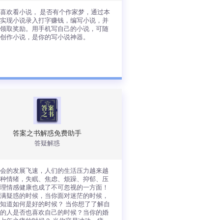
查看详情
喜欢看小说， 是否有个作家梦，通过本
可实现小说录入打字赚钱，编写小说，并
天领取奖励。用手机写自己的小说，可随
地创作小说，是你的写小说神器。
是否喜欢看小说， 是否有个作家梦，通
本软件可实现小说录入打字赚钱，编写
说，并且每天领取奖励。用手机写自己
小说，可随时随地创作小说，是你的写
说神器。
答案之书解惑免费助手
答疑解惑
查看详情
社会的发展飞速，人们的生活压力越来越
各种情绪，失眠、焦虑、烦躁、抑郁、压
心理情感健康也成了不可忽视的一方面！
充满疑惑的时候，当你面对迷茫的时候，
知道如何是好的时候？ 当你想了了解自
恋的人是否也喜欢自己的时候？当你的婚