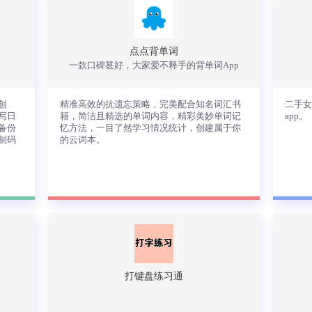
程提醒、习惯养成等功能为一体的规划
TODO清单打卡、小日常习惯目标打卡软
件！同时集合倒计时、日记、私密记事本
等功能，便捷的目标任务设置，让你更专
点点背单词
注自己的目标。
一款口碑甚好，大家爱不释手的背单词App
查看详情
创
精准高效的抗遗忘策略，完美配合知名词汇书
二手
写日
籍，简洁且精选的单词内容，精彩美妙单词记
app。
备份
忆方法，一目了然学习情况统计，创建属于你
制码
的云词本。
说
精准高效的抗遗忘策略，完美配合知名词
二
汇书籍，简洁且精选的单词内容，精彩美
的a
流
妙单词记忆方法，一目了然学习情况统
支
计，创建属于你的云词本。
打键盘练习通